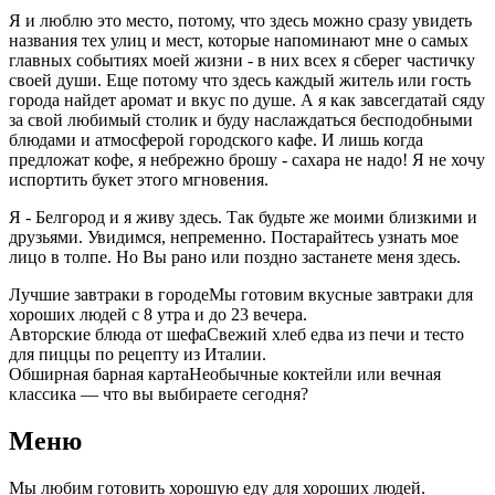
Я и люблю это место, потому, что здесь можно сразу увидеть
названия тех улиц и мест, которые напоминают мне о самых
главных событиях моей жизни - в них всех я сберег частичку
своей души. Еще потому что здесь каждый житель или гость
города найдет аромат и вкус по душе. А я как завсегдатай сяду
за свой любимый столик и буду наслаждаться бесподобными
блюдами и атмосферой городского кафе. И лишь когда
предложат кофе, я небрежно брошу - сахара не надо! Я не хочу
испортить букет этого мгновения.
Я - Белгород и я живу здесь. Так будьте же моими близкими и
друзьями. Увидимся, непременно. Постарайтесь узнать мое
лицо в толпе. Но Вы рано или поздно застанете меня здесь.
Лучшие завтраки в городе
Мы готовим вкусные завтраки для
хороших людей с 8 утра и до 23 вечера.
Авторские блюда от шефа
Свежий хлеб едва из печи и тесто
для пиццы по рецепту из Италии.
Обширная барная карта
Необычные коктейли или вечная
классика — что вы выбираете сегодня?
Меню
Мы любим готовить хорошую еду для хороших людей.